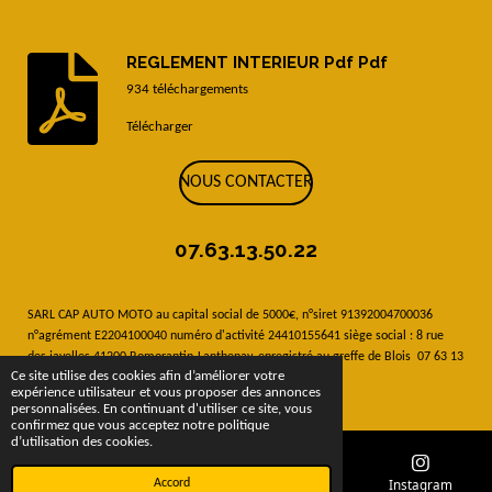
REGLEMENT INTERIEUR Pdf Pdf
934 téléchargements
Télécharger
NOUS CONTACTER
07.63.13.50.22
SARL CAP AUTO MOTO au capital social de 5000€, n°siret 91392004700036
n°agrément E2204100040 numéro d'activité
24410155641
siège social : 8 rue
des javelles 41200 Romorantin-Lanthenay, enregistré au greffe de Blois 07 63 13
Ce site utilise des cookies afin d’améliorer votre
50 22, capautomoto@gmail.com
expérience utilisateur et vous proposer des annonces
© 2026 - Auto école Cap Auto Moto
personnalisées. En continuant d'utiliser ce site, vous
confirmez que vous acceptez notre politique
d’utilisation des cookies.
E-mail
Téléphone
Carte
Instagram
Accord